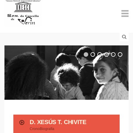
D. XESÚS T. CHIVITE
CronoBiografía