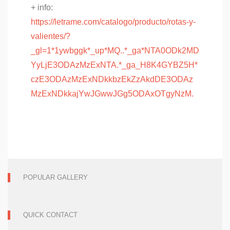
+ info:
https://letrame.com/catalogo/producto/rotas-y-
valientes/?
_gl=1*1ywbggk*_up*MQ..*_ga*NTA0ODk2MD
YyLjE3ODAzMzExNTA.*_ga_H8K4GYBZ5H*
czE3ODAzMzExNDkkbzEkZzAkdDE3ODAz
MzExNDkkajYwJGwwJGg5ODAxOTgyNzM.
POPULAR GALLERY
QUICK CONTACT