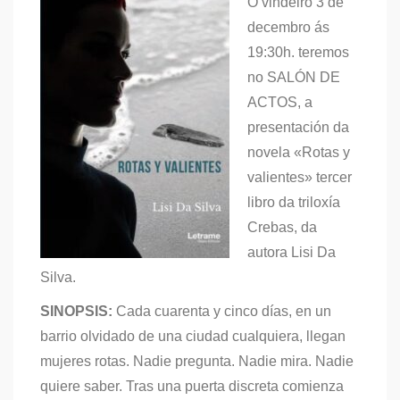
O vindeiro 3 de
decembro ás
19:30h. teremos
no SALÓN DE
ACTOS, a
presentación da
novela «Rotas y
valientes» tercer
libro da triloxía
Crebas, da
autora Lisi Da
Silva.
SINOPSIS:
Cada cuarenta y cinco días, en un
barrio olvidado de una ciudad cualquiera, llegan
mujeres rotas. Nadie pregunta. Nadie mira. Nadie
quiere saber. Tras una puerta discreta comienza