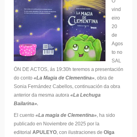
O
vind
eiro
20
de
Agos
to no
SAL
ÓN DE ACTOS, ás 19:30h teremos a presentación
do conto
«La Magia de Clementina»
, obra de
Sonia Fernández Cabellos, continuación da obra
anterior da mesma autora
«La Lechuga
Bailarina».
El cuento
«La magia de Clementina»
, ha sido
publicado en Noviembre de 2025 por la
editorial
APULEYO
, con ilustraciones de
Olga