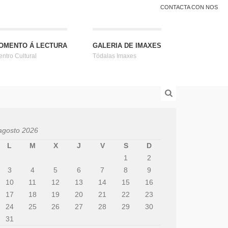
CONTACTA CON NOS
OMENTO Á LECTURA
GALERIA DE IMAXES
entro Cultural
Tódalas Imaxes
agosto 2026
L
M
X
J
V
S
D
1
2
3
4
5
6
7
8
9
10
11
12
13
14
15
16
17
18
19
20
21
22
23
24
25
26
27
28
29
30
31