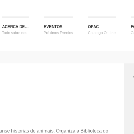
ACERCA DE…
EVENTOS
OPAC
F
Todo sobre nos
Próximos Eventos
Catalogo On-line
C
se historias de animais. Organiza a Biblioteca do