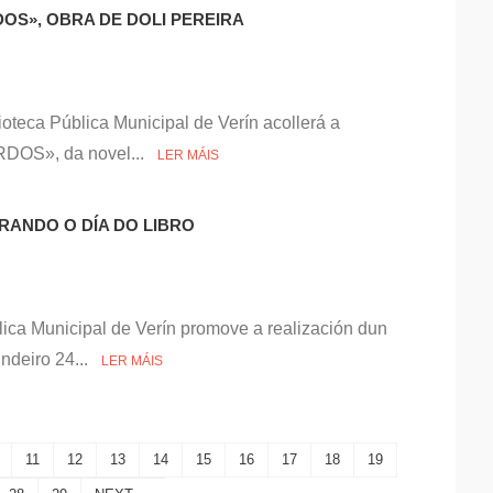
OS», OBRA DE DOLI PEREIRA
lioteca Pública Municipal de Verín acollerá a
RDOS», da novel...
LER MÁIS
ANDO O DÍA DO LIBRO
lica Municipal de Verín promove a realización dun
indeiro 24...
LER MÁIS
11
12
13
14
15
16
17
18
19