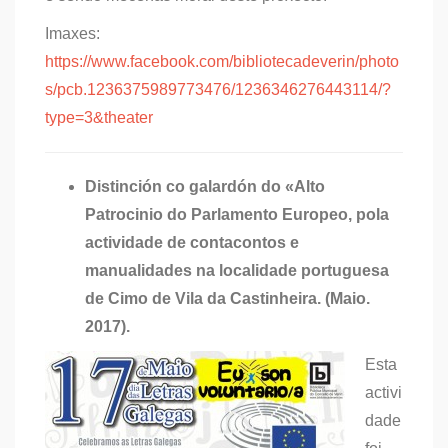
Imaxes:
https://www.facebook.com/bibliotecadeverin/photo
s/pcb.1236375989773476/1236346276443114/?
type=3&theater
Distinción co galardón do «Alto
Patrocinio do Parlamento Europeo, pola
actividade de contacontos e
manualidades na localidade portuguesa
de Cimo de Vila da Castinheira. (Maio.
2017).
Esta
activi
dade