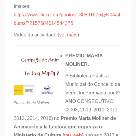
Imaxes:
https://www.flickr.com/photos/130891676@N04/al
bums/72157684014544375
Vídeo da actividade (
ver máis
)
PREMIO MARÍA
MOLINER
.
A Biblioteca Pública
Municipal do Concello de
Verín, foi Premiada por 6º
ANO CONSECUTIVO
Premio María Moliner
(2008, 2009, 2010, 2011,
2012, 2014, 2016) no
Premio María Moliner de
Animación a la Lectura que organiza o
Ministerio de Cultura (
ver web
).
(no ano 2013 e