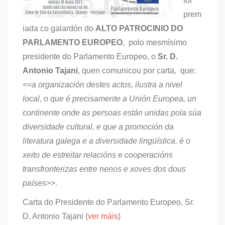
foi
prem
iada co galardón do
ALTO PATROCINIO DO
PARLAMENTO EUROPEO
, polo mesmísimo
presidente do Parlamento Europeo, o
Sr. D.
Antonio Tajani
, quen comunicou por carta, que:
<<
a organización destes actos, ilustra a nivel
local, o que é precisamente a Unión Europea, un
continente onde as persoas están unidas pola súa
diversidade cultural, e que a promoción da
literatura galega e a diversidade lingüística, é o
xeito de estreitar relacións e cooperacións
transfronterizas entre nenos e xoves dos dous
países
>>.
Carta do Presidente do Parlamento Europeo, Sr.
D. Antonio Tajani (
ver máis
)